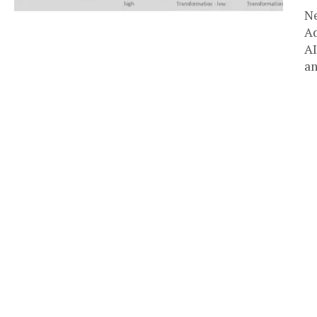
Ne
Ad
AI
an