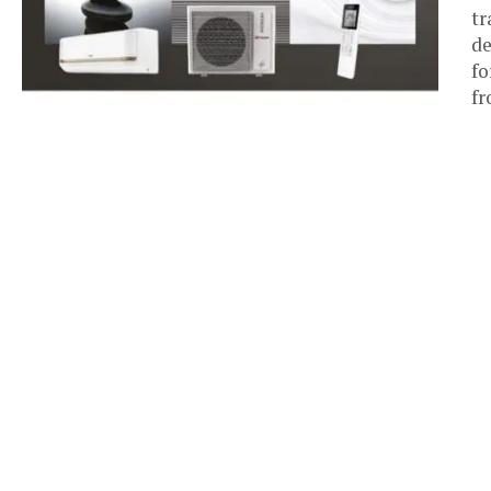
tr
de
fo
fr