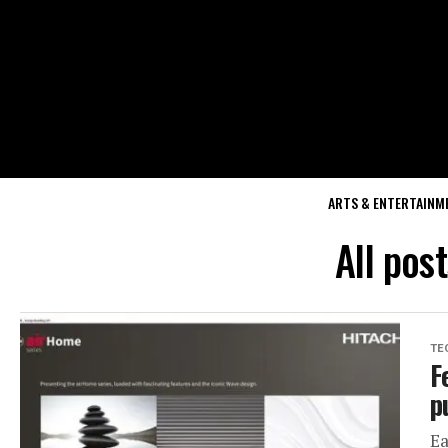
ARTS & ENTERTAINM
All pos
TE
F
p
Ea