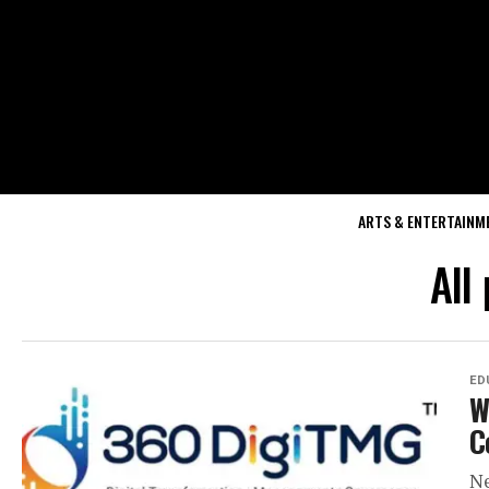
ARTS & ENTERTAINM
All
ED
W
C
Ne