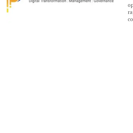
op
ra
co