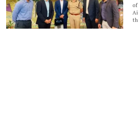
of
Ai
th