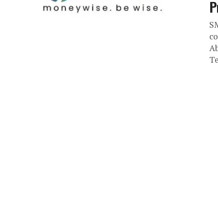
P
SM
co
Ab
Te