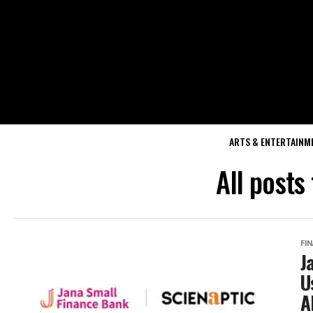
ARTS & ENTERTAINM
All posts
FI
J
U
A