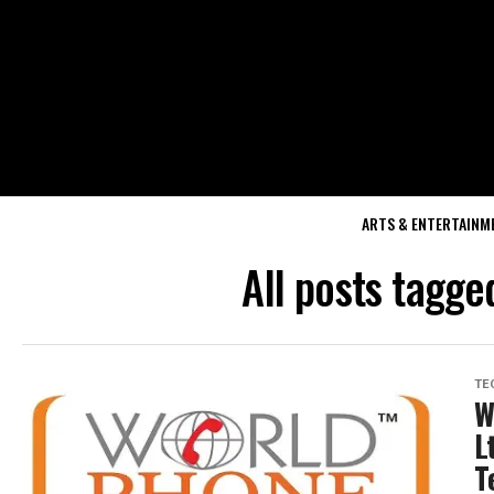
ARTS & ENTERTAINM
All posts tagg
TE
W
L
T