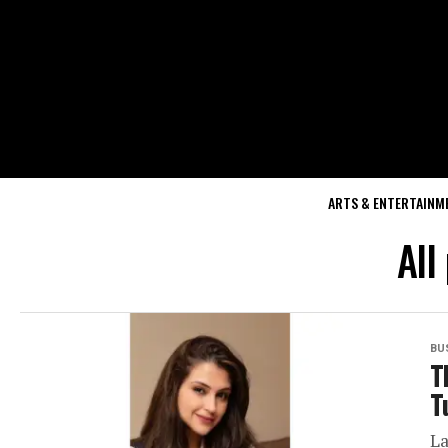
ARTS & ENTERTAINM
All
BU
T
T
La