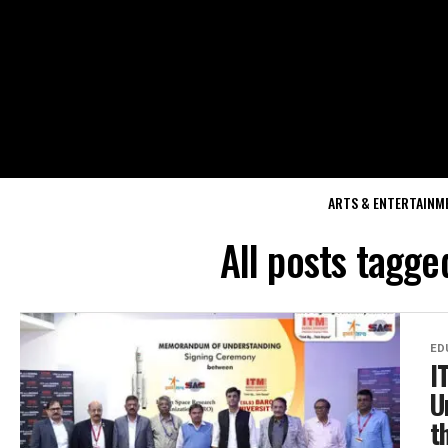
ARTS & ENTERTAINM
All posts tagge
ED
I
U
t