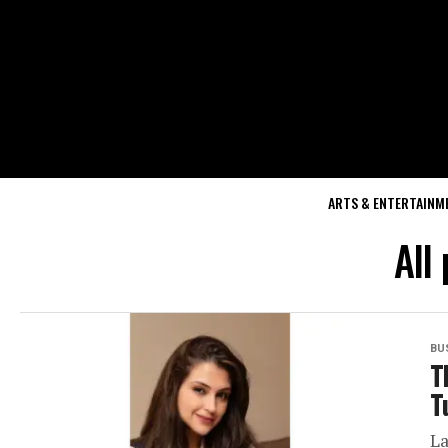
ARTS & ENTERTAINM
All
BU
T
T
La