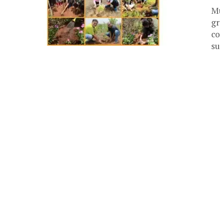
Mu
gr
co
su