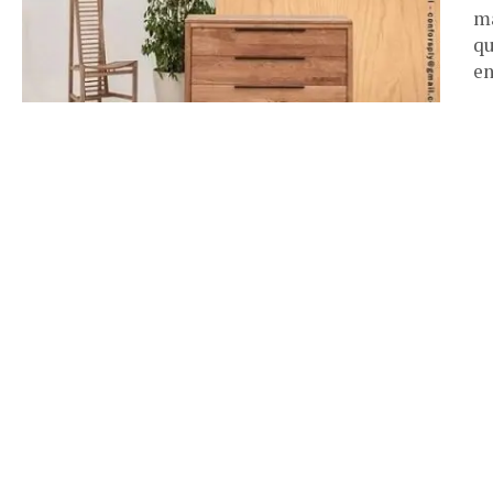
ma
qu
en