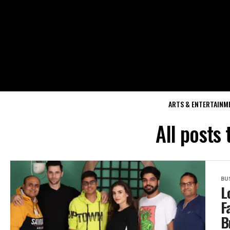
ARTS & ENTERTAINM
All posts
BU
L
F
B