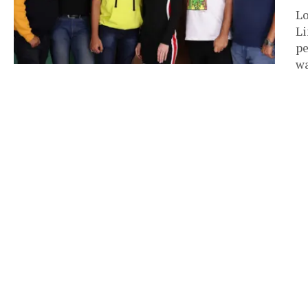
Lo
Li
pe
wa