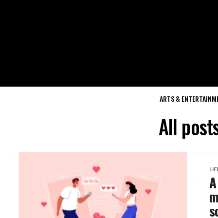
ARTS & ENTERTAINM
All post
LI
A
m
s