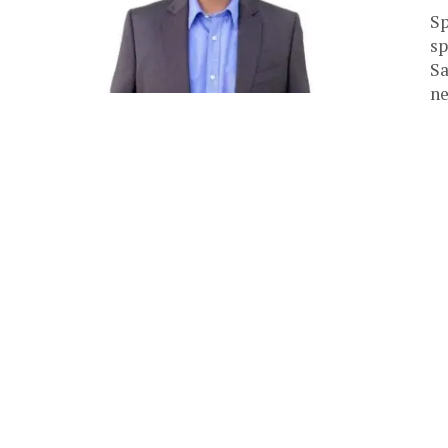
Sp
sp
Sa
ne