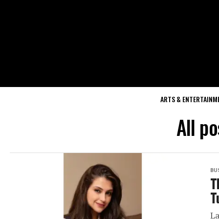
ARTS & ENTERTAINM
All p
BU
T
T
La