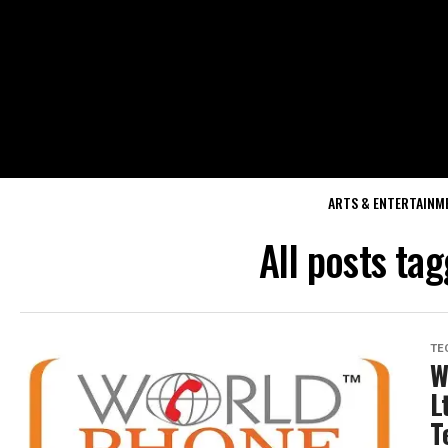
ARTS & ENTERTAINM
All posts ta
TE
W
L
T