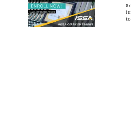
as
im
to.